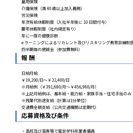
雇用保険
介護保険（満 40 歳以上加入義務）
労災保険
年次有給休暇制度（入社半年後に 10 日間付与）
慶弔休暇制度（社内規定有り）
年に一度の健康診断
e ラーニングによるリカレント及びリスキリング教育訓練制
四半期毎の懇親会（参加費無料）
報 酬
日給月給
￥19,200/日～￥22,400/日
※月給例（￥391,680/月～￥456,960/月）
※上記月給例は、基本給・能力給・家族手当・住宅手当のみ
※残業代別途支給（計算は1分単位）
交通費全額支給（公共交通機関は定期代）
応募資格及び条件
・高校及び高専等で電気学科卒業者優遇