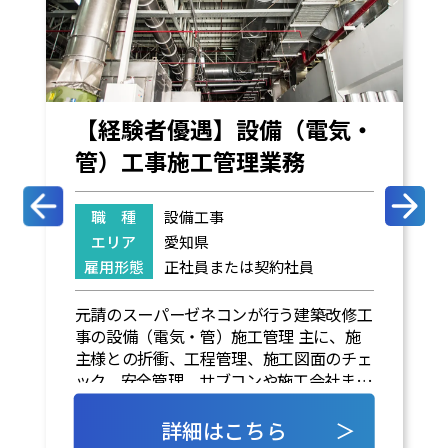
【経験者優遇】設備（電気・
管）工事施工管理業務
職 種
設備工事
エリア
愛知県
雇用形態
正社員または契約社員
元請のスーパーゼネコンが行う建築改修工
事の設備（電気・管）施工管理 主に、施
主様との折衝、工程管理、施工図面のチェ
ック、安全管理、サブコンや施工会社また
は職人さんへの指示指導、会議資料の作成
等を行なって頂きます。 ※弊社の顧客先で
詳細はこちら
＞
の常駐業務。