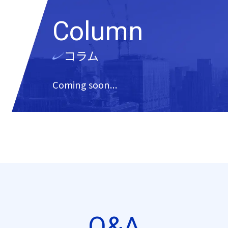
Column
コラム
Coming soon...
Q&A